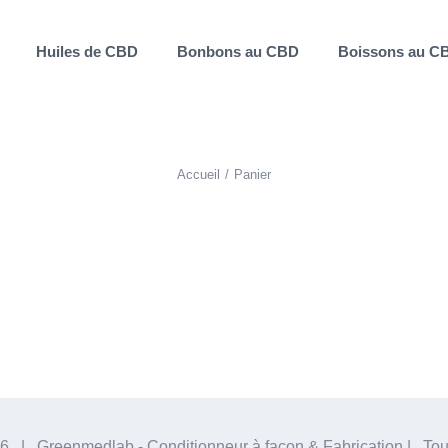
Huiles de CBD
Bonbons au CBD
Boissons au C
Accueil
Panier
6 | Greenmedlab - Conditionneur à façon & Fabrication | Tous