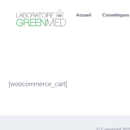
Passer
au
Accueil
Cosmétiques
contenu
[woocommerce_cart]
© Copyright
202